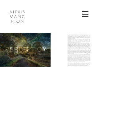
ALEXIS
MANC
HION