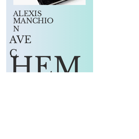
ALEXIS
MANCHIO
N
AVE
C
HEM
ERIA
En savoir plus